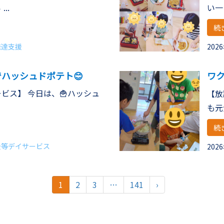
..
い一日
続
発達支援
202
でハッシュドポテト😊
ワ
り
ビス】 今日は、🍟ハッシュ
【放
も元
続
後等デイサービス
202
1
2
3
…
141
›