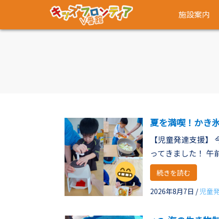
施設案内
夏を満喫！かき
【児童発達支援】 
ってきました！ 午前 .
続きを読む
2026年8月7日
/
児童