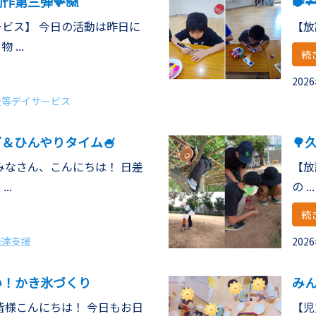
作第三弾🪸🪼
🐡
ビス】 今日の活動は昨日に
【放
...
続
202
後等デイサービス
＆ひんやりタイム🍧
🌳
みなさん、こんにちは！ 日差
【放
..
の ...
続
発達支援
202
い！かき氷づくり
み
皆様こんにちは！ 今日もお日
【児