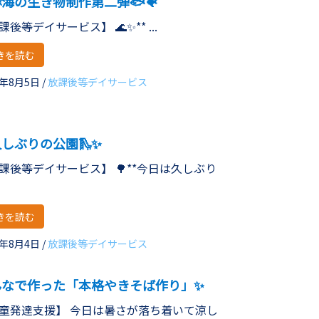
🦈海の生き物制作第二弾🐟🐠
課後等デイサービス】 🌊✨** ...
きを読む
6年8月5日
/
放課後等デイサービス
久しぶりの公園🛝✨
課後等デイサービス】 🌳**今日は久しぶり
きを読む
6年8月4日
/
放課後等デイサービス
んなで作った「本格やきそば作り」✨
童発達支援】 今日は暑さが落ち着いて涼し