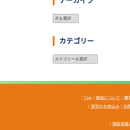
カテゴリー
｜
Top
｜
施設について
｜
療
｜
見学のお申込み
｜
お
｜
相談支援