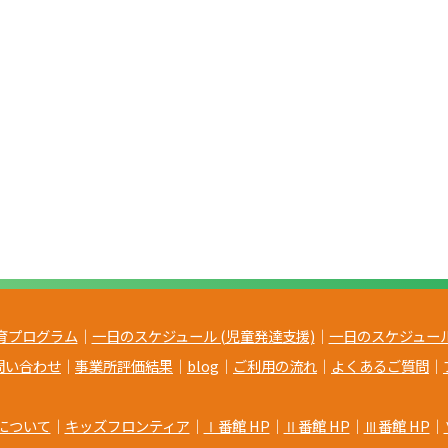
育プログラム
｜
一日のスケジュール (児童発達支援)
｜
一日のスケジュール
問い合わせ
｜
事業所評価結果
｜
blog
｜
ご利用の流れ
｜
よくあるご質問
｜
について
｜
キッズフロンティア
｜
Ⅰ番館 HP
｜
Ⅱ番館 HP
｜
Ⅲ番館 HP
｜