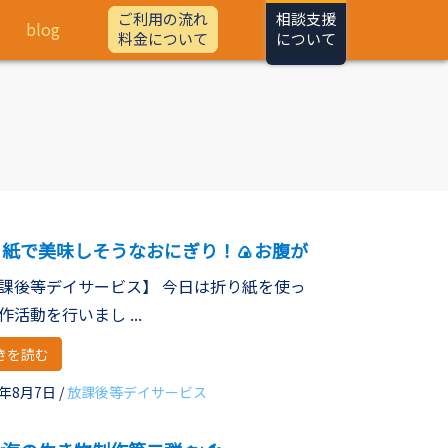
ご利用の流れ
相談支援
blog
料金について
について
り紙で美味しそうなおにぎり！🍙お腹が
🫄🏻
課後等デイサービス】 今日は折り紙を使っ
作活動を行いまし ...
きを読む
6年8月7日
/
放課後等デイサービス