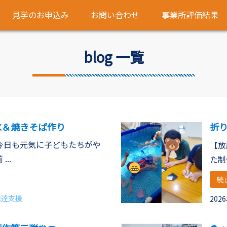
見学のお申込み
お問い合わせ
事業所評価結果
blog 一覧
氷＆焼きそば作り
折
グ～
今日も元気に子どもたちがや
【放
..
た制
続
発達支援
202