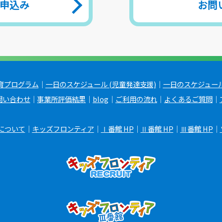
申込み
お問
育プログラム
｜
一日のスケジュール (児童発達支援)
｜
一日のスケジュール
問い合わせ
｜
事業所評価結果
｜
blog
｜
ご利用の流れ
｜
よくあるご質問
｜
について
｜
キッズフロンティア
｜
Ⅰ番館 HP
｜
Ⅱ番館 HP
｜
Ⅲ番館 HP
｜