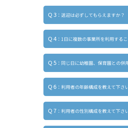
A 2
：営業時間とは事業所の開所時間
Q 3
：送迎は必ずしてもらえますか？
キッズフロンティア各事業所の営業時
サービス提供時間は、営業時間のうち
A 3
：送迎については、送迎車両の配
詳しくは各館の「施設について（サー
Q 4
：1日に複数の事業所を利用する
スが付くとは限りません。
あらかじめご了承ください。（送迎実
A 4
：できません。1日に利用できる事
Q 5
：同じ日に幼稚園、保育園との併
※各市町村が運営母体となっている「
A 5
：はい。幼稚園や保育園は障害児
Q 6
：利用者の年齢構成を教えて下さ
但し、幼稚園・保育園の終了後または
A 6
：児童発達支援の年齢構成は1歳9
Q 7
：利用者の性別構成を教えて下さ
放課後等デイサービスの年齢構成は6歳