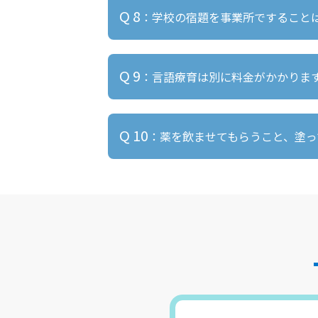
A 7
：児童発達支援の性別構成は、男子6
Q 8
：学校の宿題を事業所ですること
放課後等デイサービスの性別構成は、男子
A 8
：保護者様のご要望がある場合は
Q 9
：言語療育は別に料金がかかりま
但し、宿題に費やす時間は療育に支障
A 9
：別料金はかかりません。通常の
Q 10
：薬を飲ませてもらうこと、塗っ
A 1
：はい、可能です。この場合「服