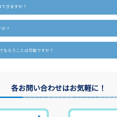
9.3％、女子30.7％です。（令和3年6月末日現在）
はできますか？
74.6％、女子26.4％です。（令和3年6月末日現在）
、スタッフの支援のもと宿題を行います。
すか？
のない時間となります（約30分程度）
療育・支援の料金の範囲内です。
てもらうことは可能ですか？
薬依頼書」をご提出が必要となります。 主に看護師が対応しま
各お問い合わせはお気軽に！