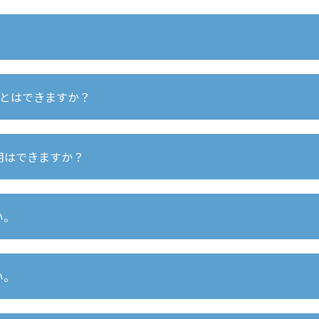
です。この時間帯で朝夕のミーティング、送迎、療育・支援、
間は、午前9時から午後6時です。
療育・支援を行う時間をいいます。
車、送迎要員、送迎時間、利用者数、ご利用者様のご事情によ
ビス提供時間）」をご覧ください。
ことはできますか？
績：85％）
業所は1つです。
用はできますか？
こども発達センター」も弊所と同じ障害児通所支援事業所とな
通所支援事業所でないため、同日の併用が可能です。
い。
午後2時以降に利用する場合は、キッズフロンティアⅡ番館（
か月～6歳2か月です。平均年齢は4歳7か月（令和3年6月末日現
い。
3か月～11歳11か月です。平均年齢は8歳6か月です。（令和3