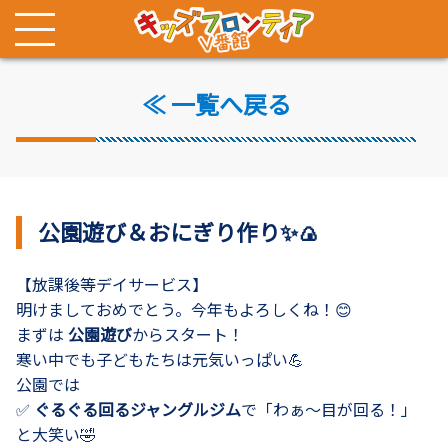
≪ 一覧へ戻る
公園遊び＆おにぎり作り✨🍙
【放課後等デイサービス】
明けましておめでとう。今年もよろしくね！😊
まずは
公園遊び
からスタート！
寒い中でも子どもたちは元気いっぱい💪
公園では
✅
ぐるぐる回るジャングルジム
で「わぁ～目が回る！」
と大笑い🤣