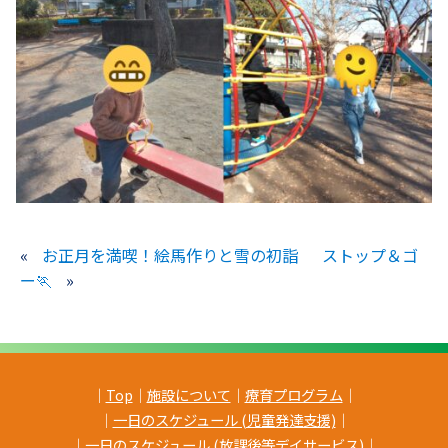
«
お正月を満喫！絵馬作りと雪の初詣
ストップ＆ゴ
ー🏃
»
｜
Top
｜
施設について
｜
療育プログラム
｜
｜
一日のスケジュール (児童発達支援)
｜
｜
一日のスケジュール (放課後等デイサービス)
｜