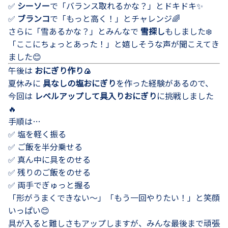
✅
シーソー
で「バランス取れるかな？」とドキドキ✨
✅
ブランコ
で「もっと高く！」とチャレンジ🌈
さらに「雪あるかな？」とみんなで
雪探し
もしました❄️
「ここにちょっとあった！」と嬉しそうな声が聞こえてき
ました😊
午後は
おにぎり作り🍙
夏休みに
具なしの塩おにぎり
を作った経験があるので、
今回は
レベルアップして具入りおにぎり
に挑戦しました
🔥
手順は…
✅ 塩を軽く振る
✅ ご飯を半分乗せる
✅ 真ん中に具をのせる
✅ 残りのご飯をのせる
✅ 両手でぎゅっと握る
「形がうまくできない～」「もう一回やりたい！」と笑顔
いっぱい😊
具が入ると難しさもアップしますが、みんな最後まで頑張