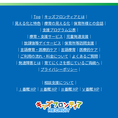
｜
Top
｜
キッズフロンティアとは
｜
｜
見える化と特色
｜
療育の見える化
｜
保育所様との会話
｜
｜
支援プログラム公表
｜
｜
療育・支援サービス
｜
児童発達支援
｜
｜
放課後等デイサービス
｜
保育所等訪問支援
｜
｜
言語療育・医療的ケア
｜
言語療育
｜
医療的ケア
｜
｜
ご利用の流れ・料金について
｜
よくあるご質問
｜
｜
発達障害とは
｜
育てにくさを感じているご両親へ
｜
｜
プライバシーポリシー
｜
｜
相談支援について
｜
｜
Ⅰ番館 HP
｜
Ⅱ番館 HP
｜
Ⅲ番館 HP
｜
Ⅴ番館 HP
｜